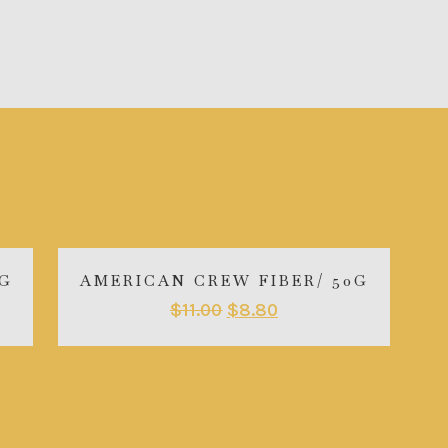
G
AMERICAN CREW FIBER/ 50G
$
11.00
$
8.80