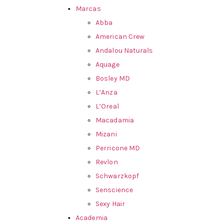
Marcas
Abba
American Crew
Andalou Naturals
Aquage
Bosley MD
L’Anza
L’Oreal
Macadamia
Mizani
Perricone MD
Revlon
Schwarzkopf
Senscience
Sexy Hair
Academia