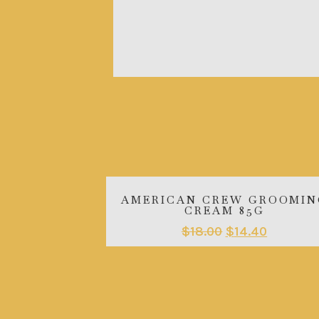
AMERICAN CREW GROOMIN
CREAM 85G
$
18.00
$
14.40