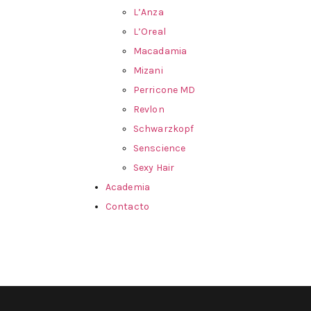
L’Anza
L’Oreal
Macadamia
Mizani
Perricone MD
Revlon
Schwarzkopf
Senscience
Sexy Hair
Academia
Contacto