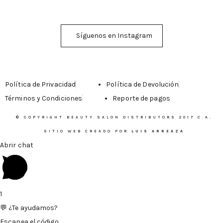
Síguenos en Instagram
Política de Privacidad
Política de Devolución
Términos y Condiciones
Reporte de pagos
© COPYRIGHT BEAUTY SALON DISTRIBUTORS 2017 C.A.
SITIO WEB CREADO POR
LUIS ARREAZA
Abrir chat
1
💬 ¿Te ayudamos?
Escanea el código