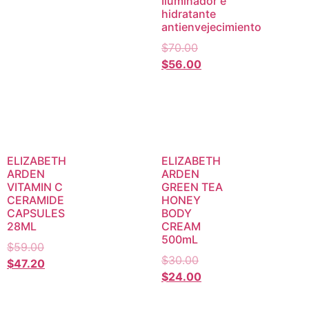
Iluminador e
hidratante
antienvejecimiento
$
70.00
$
56.00
ELIZABETH
ELIZABETH
ARDEN
ARDEN
VITAMIN C
GREEN TEA
CERAMIDE
HONEY
CAPSULES
BODY
28ML
CREAM
500mL
$
59.00
$
30.00
$
47.20
$
24.00