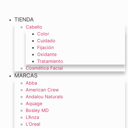
TIENDA
Cabello
Color
Cuidado
Fijación
Oxidante
Tratamiento
Cosmética Facial
MARCAS
Abba
American Crew
Andalou Naturals
Aquage
Bosley MD
L’Anza
L’Oreal