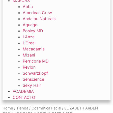
MARCAS
Abba
American Crew
Andalou Naturals
Aquage
Bosley MD
L’Anza
L’Oreal
Macadamia
Mizani
Perricone MD
Revlon
Schwarzkopf
Senscience
Sexy Hair
ACADEMIA
CONTACTO
Home
/
Tienda
/
Cosmética Facial
/ ELIZABETH ARDEN