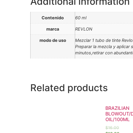
Additional information
Contenido
60 ml
marca
REVLON
modo de uso
Mezclar 1 tubo de tinte Revl
Preparar la mezcla y aplicar
minutos,retirar con abundan
Related products
BRAZILIAN
BLOWOUT/
OIL/100ML
$
16.00