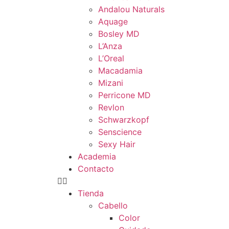
Andalou Naturals
Aquage
Bosley MD
L’Anza
L’Oreal
Macadamia
Mizani
Perricone MD
Revlon
Schwarzkopf
Senscience
Sexy Hair
Academia
Contacto
Tienda
Cabello
Color