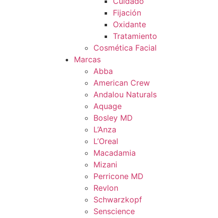
Cuidado
Fijación
Oxidante
Tratamiento
Cosmética Facial
Marcas
Abba
American Crew
Andalou Naturals
Aquage
Bosley MD
L’Anza
L’Oreal
Macadamia
Mizani
Perricone MD
Revlon
Schwarzkopf
Senscience