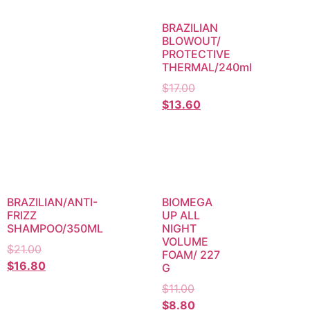
BRAZILIAN
BLOWOUT/
PROTECTIVE
THERMAL/240ml
$
17.00
$
13.60
BRAZILIAN/ANTI-
BIOMEGA
FRIZZ
UP ALL
SHAMPOO/350ML
NIGHT
VOLUME
$
21.00
FOAM/ 227
$
16.80
G
$
11.00
$
8.80