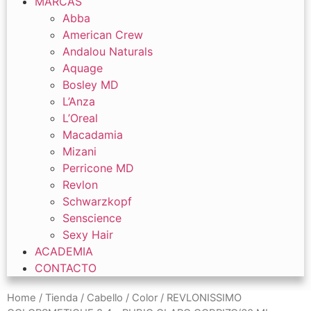
MARCAS
Abba
American Crew
Andalou Naturals
Aquage
Bosley MD
L’Anza
L’Oreal
Macadamia
Mizani
Perricone MD
Revlon
Schwarzkopf
Senscience
Sexy Hair
ACADEMIA
CONTACTO
Home
/
Tienda
/
Cabello
/
Color
/ REVLONISSIMO