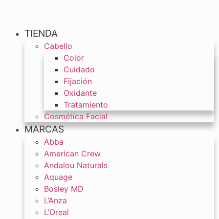
TIENDA
Cabello
Color
Cuidado
Fijación
Oxidante
Tratamiento
Cosmética Facial
MARCAS
Abba
American Crew
Andalou Naturals
Aquage
Bosley MD
L’Anza
L’Oreal