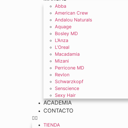
Abba
American Crew
Andalou Naturals
Aquage
Bosley MD
L’Anza
L’Oreal
Macadamia
Mizani
Perricone MD
Revlon
Schwarzkopf
Senscience
Sexy Hair
ACADEMIA
CONTACTO
TIENDA