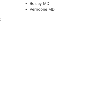
Bosley MD
Perricone MD
t