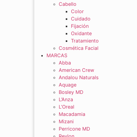
Cabello
Color
Cuidado
Fijación
Oxidante
Tratamiento
Cosmética Facial
MARCAS
Abba
American Crew
Andalou Naturals
Aquage
Bosley MD
L’Anza
L’Oreal
Macadamia
Mizani
Perricone MD
Revlon