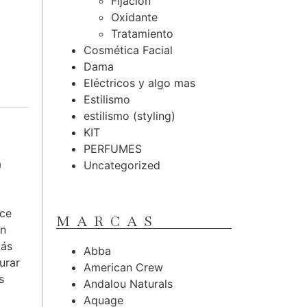
Fijación
Oxidante
Tratamiento
Cosmética Facial
Dama
Eléctricos y algo mas
Estilismo
estilismo (styling)
KIT
PERFUMES
a
Uncategorized
o
ece
MARCAS
un
más
Abba
urar
American Crew
s
Andalou Naturals
Aquage