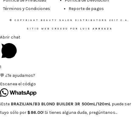
Política de Privacidad
Política de Devolución
Términos y Condiciones
Reporte de pagos
© COPYRIGHT BEAUTY SALON DISTRIBUTORS 2017 C.A.
SITIO WEB CREADO POR
LUIS ARREAZA
Abrir chat
1
💬 ¿Te ayudamos?
Escanea el código
¡Este
BRAZILIAN/B3 BLOND BUILDER 3R 500mL/120mL
puede ser
tuyo sólo por
$86.00
! Si tienes alguna duda, pregúntanos...