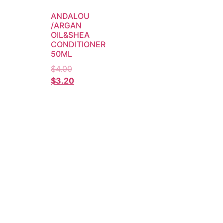
ANDALOU
/ARGAN
OIL&SHEA
CONDITIONER
50ML
$
4.00
$
3.20