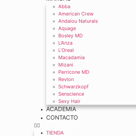
Abba
American Crew
Andalou Naturals
Aquage
Bosley MD
L’Anza
L’Oreal
Macadamia
Mizani
Perricone MD
Revlon
Schwarzkopf
Senscience
Sexy Hair
ACADEMIA
CONTACTO
TIENDA