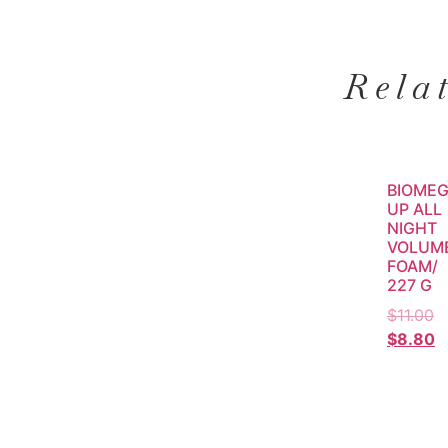
Rela
BIOME
UP ALL
NIGHT
VOLUM
FOAM/
227 G
$
11.00
$
8.80