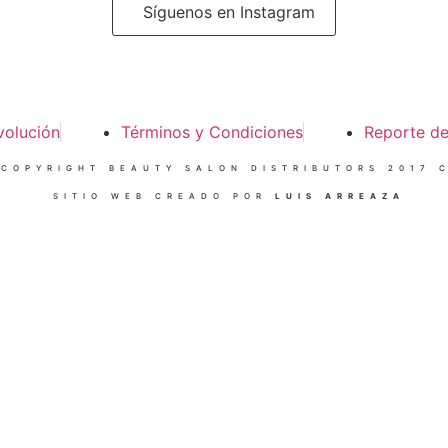
Síguenos en Instagram
volución
Términos y Condiciones
Reporte d
 COPYRIGHT BEAUTY SALON DISTRIBUTORS 2017 C
SITIO WEB CREADO POR
LUIS ARREAZA