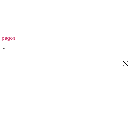
e pagos
.A.