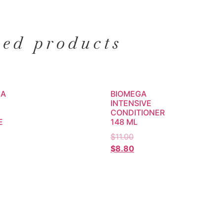
ted products
GA
BIOMEGA
INTENSIVE
CONDITIONER
E
148 ML
$
11.00
$
8.80