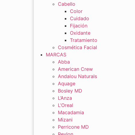
Cabello
Color
Cuidado
Fijación
Oxidante
Tratamiento
Cosmética Facial
MARCAS
Abba
American Crew
Andalou Naturals
Aquage
Bosley MD
L’Anza
L’Oreal
Macadamia
Mizani
Perricone MD
Revlon