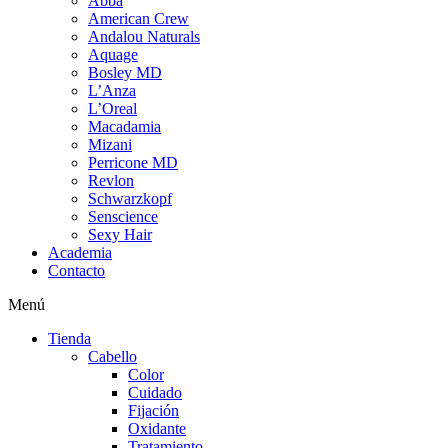
Abba
American Crew
Andalou Naturals
Aquage
Bosley MD
L’Anza
L’Oreal
Macadamia
Mizani
Perricone MD
Revlon
Schwarzkopf
Senscience
Sexy Hair
Academia
Contacto
Menú
Tienda
Cabello
Color
Cuidado
Fijación
Oxidante
Tratamiento