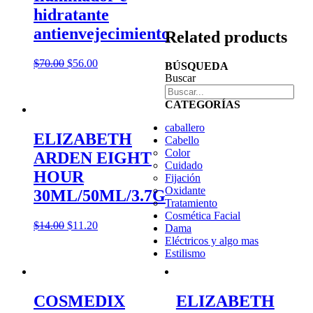
hidratante
antienvejecimiento
Related products
$
70.00
$
56.00
BÚSQUEDA
Buscar
CATEGORÍAS
caballero
ELIZABETH
Cabello
Color
ARDEN EIGHT
Cuidado
HOUR
Fijación
Oxidante
30ML/50ML/3.7G
Tratamiento
Cosmética Facial
$
14.00
$
11.20
Dama
Eléctricos y algo mas
Estilismo
COSMEDIX
ELIZABETH