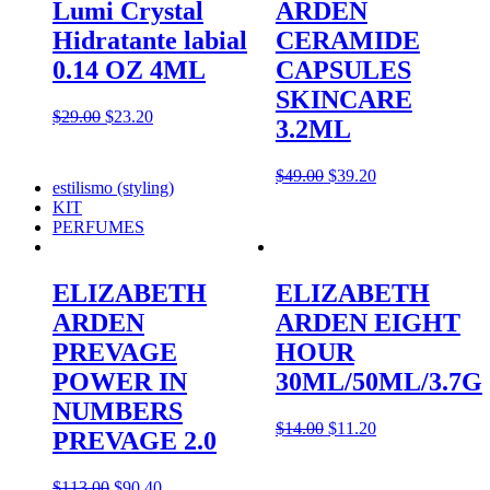
Lumi Crystal
ARDEN
Hidratante labial
CERAMIDE
0.14 OZ 4ML
CAPSULES
SKINCARE
$
29.00
$
23.20
3.2ML
$
49.00
$
39.20
estilismo (styling)
KIT
PERFUMES
ELIZABETH
ELIZABETH
ARDEN
ARDEN EIGHT
PREVAGE
HOUR
POWER IN
30ML/50ML/3.7G
NUMBERS
$
14.00
$
11.20
PREVAGE 2.0
$
113.00
$
90.40