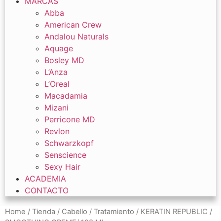
MARCAS
Abba
American Crew
Andalou Naturals
Aquage
Bosley MD
L’Anza
L’Oreal
Macadamia
Mizani
Perricone MD
Revlon
Schwarzkopf
Senscience
Sexy Hair
ACADEMIA
CONTACTO
Home
/
Tienda
/
Cabello
/
Tratamiento
/ KERATIN REPUBLIC /