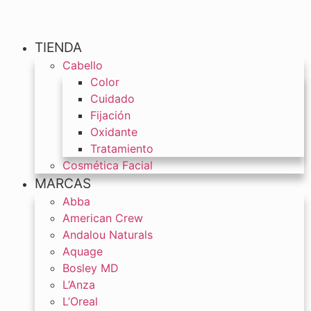
TIENDA
Cabello
Color
Cuidado
Fijación
Oxidante
Tratamiento
Cosmética Facial
MARCAS
Abba
American Crew
Andalou Naturals
Aquage
Bosley MD
L’Anza
L’Oreal