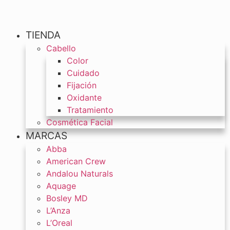
TIENDA
Cabello
Color
Cuidado
Fijación
Oxidante
Tratamiento
Cosmética Facial
MARCAS
Abba
American Crew
Andalou Naturals
Aquage
Bosley MD
L’Anza
L’Oreal