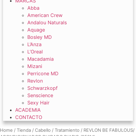
MARCAS
Abba
American Crew
Andalou Naturals
Aquage
Bosley MD
L’Anza
L’Oreal
Macadamia
Mizani
Perricone MD
Revlon
Schwarzkopf
Senscience
Sexy Hair
ACADEMIA
CONTACTO
Home
/
Tienda
/
Cabello
/
Tratamiento
/ REVLON BE FABULOUS/