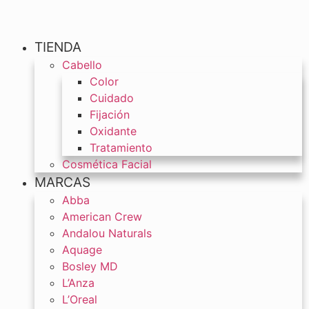
TIENDA
Cabello
Color
Cuidado
Fijación
Oxidante
Tratamiento
Cosmética Facial
MARCAS
Abba
American Crew
Andalou Naturals
Aquage
Bosley MD
L’Anza
L’Oreal