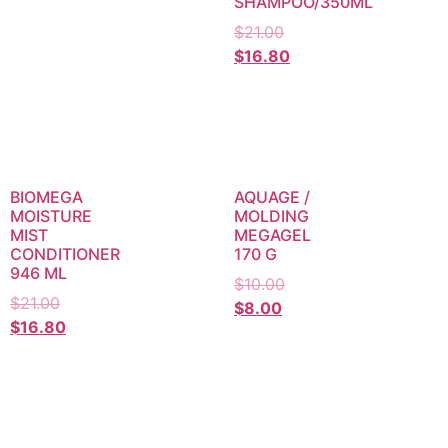
SHAMPOO/350ML
$
21.00
$
16.80
BIOMEGA
AQUAGE /
MOISTURE
MOLDING
MIST
MEGAGEL
CONDITIONER
170 G
946 ML
$
10.00
$
21.00
$
8.00
$
16.80