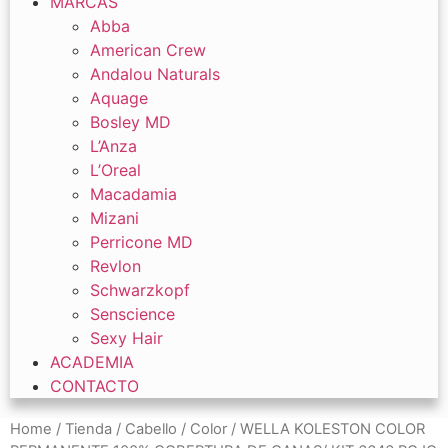
MARCAS
Abba
American Crew
Andalou Naturals
Aquage
Bosley MD
L’Anza
L’Oreal
Macadamia
Mizani
Perricone MD
Revlon
Schwarzkopf
Senscience
Sexy Hair
ACADEMIA
CONTACTO
Home
/
Tienda
/
Cabello
/
Color
/ WELLA KOLESTON COLOR