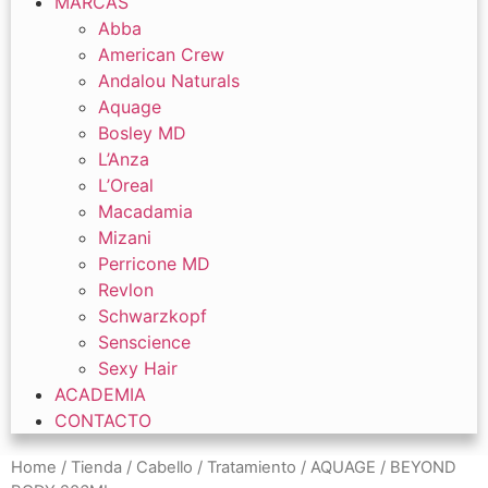
MARCAS
Abba
American Crew
Andalou Naturals
Aquage
Bosley MD
L’Anza
L’Oreal
Macadamia
Mizani
Perricone MD
Revlon
Schwarzkopf
Senscience
Sexy Hair
ACADEMIA
CONTACTO
Home
/
Tienda
/
Cabello
/
Tratamiento
/ AQUAGE / BEYOND