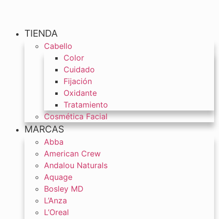
TIENDA
Cabello
Color
Cuidado
Fijación
Oxidante
Tratamiento
Cosmética Facial
MARCAS
Abba
American Crew
Andalou Naturals
Aquage
Bosley MD
L’Anza
L’Oreal