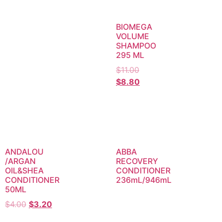
BIOMEGA
VOLUME
SHAMPOO
295 ML
$
11.00
$
8.80
ANDALOU
ABBA
/ARGAN
RECOVERY
OIL&SHEA
CONDITIONER
CONDITIONER
236mL/946mL
50ML
$
4.00
$
3.20