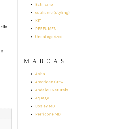
Estilismo
s
estilismo (styling)
KIT
ello
PERFUMES
Uncategorized
un
MARCAS
Abba
American Crew
Andalou Naturals
Aquage
Bosley MD
Perricone MD