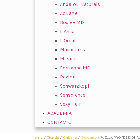
Andalou Naturals
Aquage
Bosley MD
L’Anza
L’Oreal
Macadamia
Mizani
Perricone MD
Revlon
Schwarzkopf
Senscience
Sexy Hair
ACADEMIA
CONTACTO
Home
/
Tienda
/
Cabello
/
Cuidado
/ WELLA PROFESSIONA