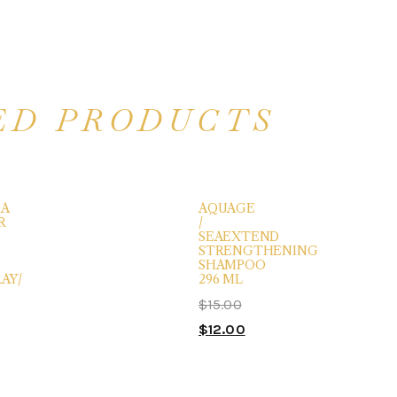
ED PRODUCTS
A
AQUAGE
R
/
SEAEXTEND
STRENGTHENING
SHAMPOO
AY/
296 ML
$
15.00
$
12.00