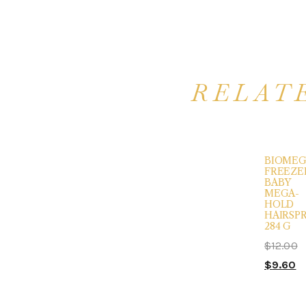
RELAT
BIOMEG
FREEZE
BABY
MEGA-
HOLD
HAIRSPR
284 G
$
12.00
$
9.60