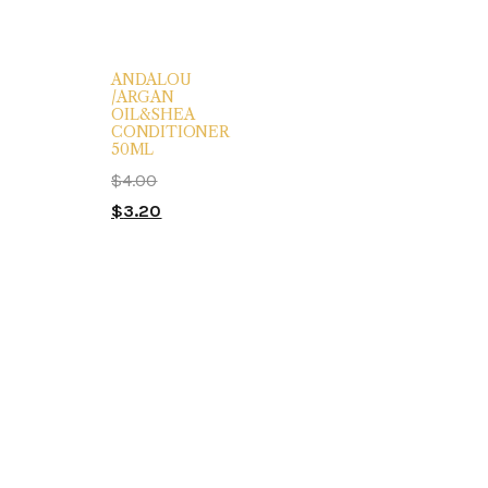
ANDALOU
/ARGAN
OIL&SHEA
CONDITIONER
50ML
$
4.00
$
3.20