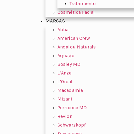
Tratamiento
Cosmética Facial
MARCAS
Abba
American Crew
Andalou Naturals
Aquage
Bosley MD
L’Anza
L’Oreal
Macadamia
Mizani
Perricone MD
Revlon
Schwarzkopf
Senscience