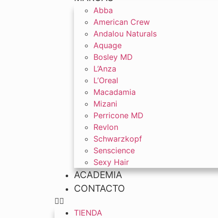
Abba
American Crew
Andalou Naturals
Aquage
Bosley MD
L’Anza
L’Oreal
Macadamia
Mizani
Perricone MD
Revlon
Schwarzkopf
Senscience
Sexy Hair
ACADEMIA
CONTACTO
TIENDA