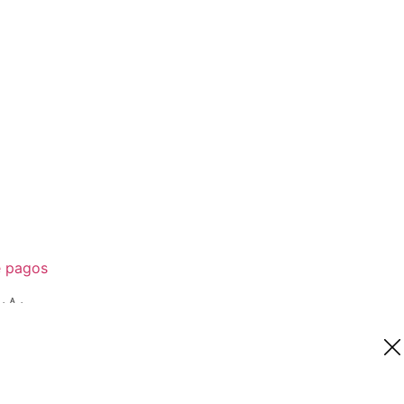
e pagos
.A.