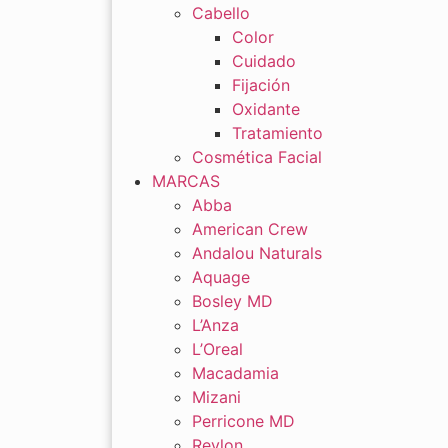
Cabello
Color
Cuidado
Fijación
Oxidante
Tratamiento
Cosmética Facial
MARCAS
Abba
American Crew
Andalou Naturals
Aquage
Bosley MD
L’Anza
L’Oreal
Macadamia
Mizani
Perricone MD
Revlon