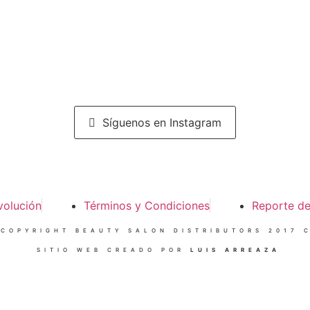
Síguenos en Instagram
volución
Términos y Condiciones
Reporte d
 COPYRIGHT BEAUTY SALON DISTRIBUTORS 2017 C
SITIO WEB CREADO POR
LUIS ARREAZA