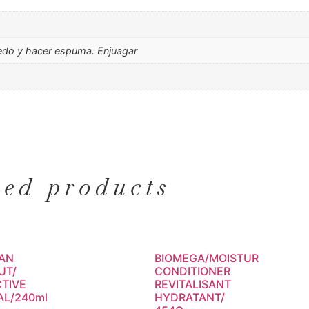
medo y hacer espuma. Enjuagar
ted products
IAN
BIOMEGA/MOISTUR
UT/
CONDITIONER
TIVE
REVITALISANT
L/240ml
HYDRATANT/