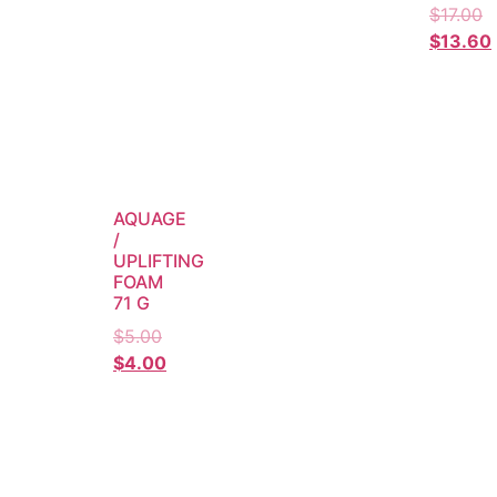
$
17.00
$
13.60
AQUAGE
/
UPLIFTING
FOAM
71 G
$
5.00
$
4.00