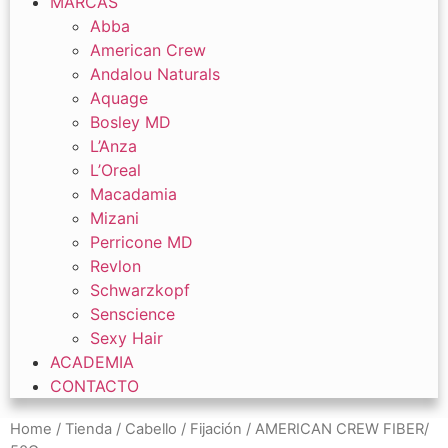
MARCAS
Abba
American Crew
Andalou Naturals
Aquage
Bosley MD
L’Anza
L’Oreal
Macadamia
Mizani
Perricone MD
Revlon
Schwarzkopf
Senscience
Sexy Hair
ACADEMIA
CONTACTO
Home
/
Tienda
/
Cabello
/
Fijación
/ AMERICAN CREW FIBER/