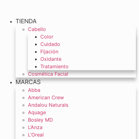
TIENDA
Cabello
Color
Cuidado
Fijación
Oxidante
Tratamiento
Cosmética Facial
MARCAS
Abba
American Crew
Andalou Naturals
Aquage
Bosley MD
L’Anza
L’Oreal