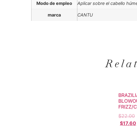
Modo de empleo
Aplicar sobre el cabello húm
marca
CANTU
Rela
BRAZIL
BLOWOU
FRIZZ/
$
22.00
$
17.60