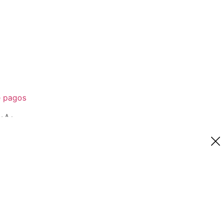
e pagos
.A.