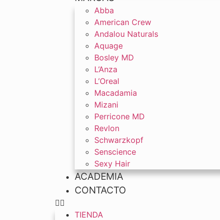
Abba
American Crew
Andalou Naturals
Aquage
Bosley MD
L’Anza
L’Oreal
Macadamia
Mizani
Perricone MD
Revlon
Schwarzkopf
Senscience
Sexy Hair
ACADEMIA
CONTACTO
TIENDA