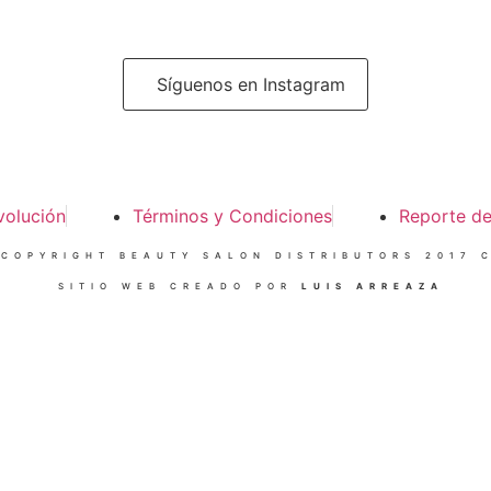
Síguenos en Instagram
volución
Términos y Condiciones
Reporte d
 COPYRIGHT BEAUTY SALON DISTRIBUTORS 2017 C
SITIO WEB CREADO POR
LUIS ARREAZA