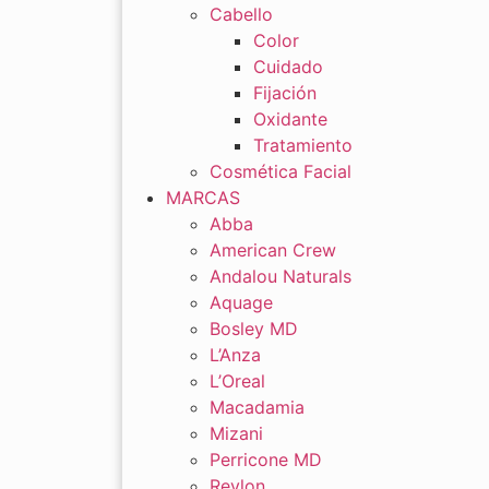
Cabello
Color
Cuidado
Fijación
Oxidante
Tratamiento
Cosmética Facial
MARCAS
Abba
American Crew
Andalou Naturals
Aquage
Bosley MD
L’Anza
L’Oreal
Macadamia
Mizani
Perricone MD
Revlon