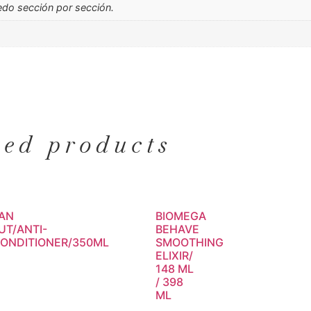
edo sección por sección.
ted products
IAN
BIOMEGA
T/ANTI-
BEHAVE
CONDITIONER/350ML
SMOOTHING
ELIXIR/
148 ML
/ 398
ML