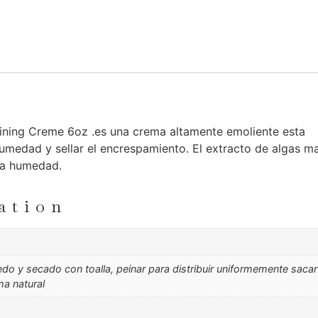
ining Creme 6oz .es una crema altamente emoliente esta
humedad y sellar el encrespamiento. El extracto de algas m
 la humedad.
ation
edo y secado con toalla, peinar para distribuir uniformemente saca
ma natural