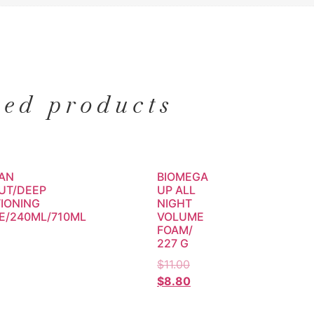
ted products
IAN
BIOMEGA
UT/DEEP
UP ALL
IONING
NIGHT
E/240ML/710ML
VOLUME
FOAM/
227 G
$
11.00
$
8.80