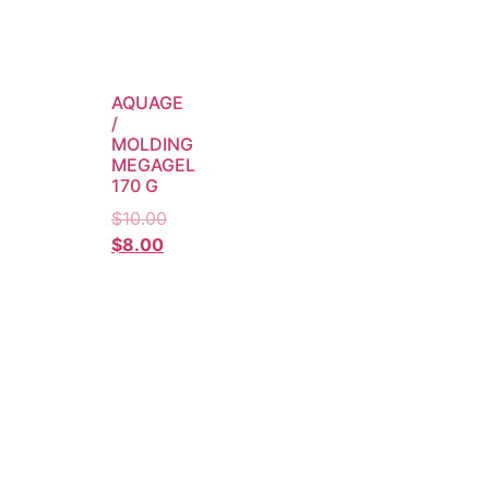
AQUAGE
/
MOLDING
MEGAGEL
170 G
$
10.00
$
8.00