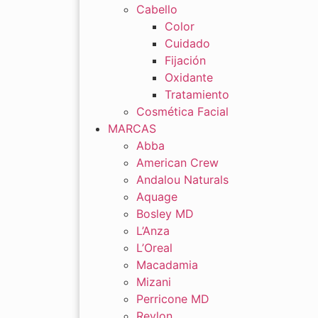
Cabello
Color
Cuidado
Fijación
Oxidante
Tratamiento
Cosmética Facial
MARCAS
Abba
American Crew
Andalou Naturals
Aquage
Bosley MD
L’Anza
L’Oreal
Macadamia
Mizani
Perricone MD
Revlon