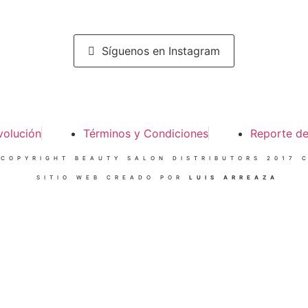
Síguenos en Instagram
volución
Términos y Condiciones
Reporte d
 COPYRIGHT BEAUTY SALON DISTRIBUTORS 2017 C
SITIO WEB CREADO POR
LUIS ARREAZA