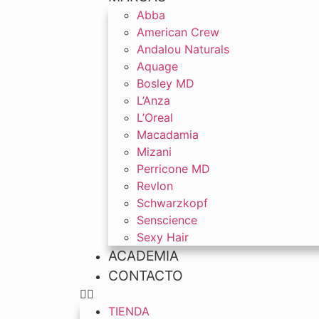
Abba
American Crew
Andalou Naturals
Aquage
Bosley MD
L’Anza
L’Oreal
Macadamia
Mizani
Perricone MD
Revlon
Schwarzkopf
Senscience
Sexy Hair
ACADEMIA
CONTACTO
TIENDA