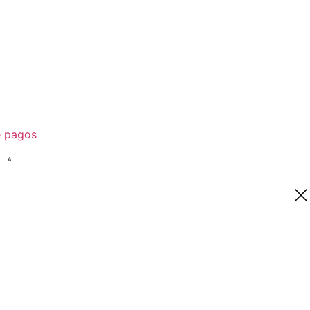
e pagos
.A.