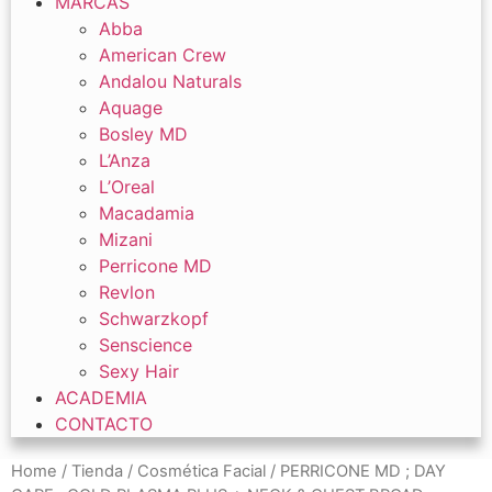
MARCAS
Abba
American Crew
Andalou Naturals
Aquage
Bosley MD
L’Anza
L’Oreal
Macadamia
Mizani
Perricone MD
Revlon
Schwarzkopf
Senscience
Sexy Hair
ACADEMIA
CONTACTO
Home
/
Tienda
/
Cosmética Facial
/ PERRICONE MD ; DAY