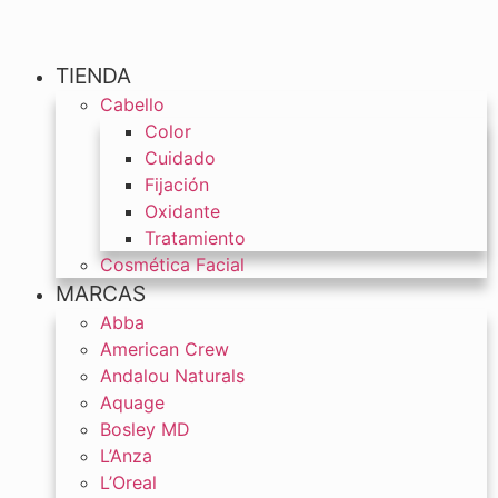
TIENDA
Cabello
Color
Cuidado
Fijación
Oxidante
Tratamiento
Cosmética Facial
MARCAS
Abba
American Crew
Andalou Naturals
Aquage
Bosley MD
L’Anza
L’Oreal