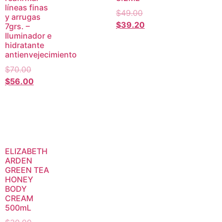
líneas finas
$
49.00
y arrugas
$
39.20
7grs. –
Iluminador e
hidratante
antienvejecimiento
$
70.00
$
56.00
ELIZABETH
ARDEN
GREEN TEA
HONEY
BODY
CREAM
500mL