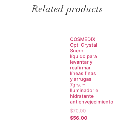
Related products
COSMEDIX
Opti Crystal
Suero
líquido para
levantar y
reafirmar
líneas finas
y arrugas
7grs. –
Iluminador e
hidratante
antienvejecimiento
$
70.00
$
56.00