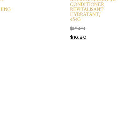
CONDITIONER
HING
REVITALISANT
HYDRATANT/
454G
$
21.00
$
16.80