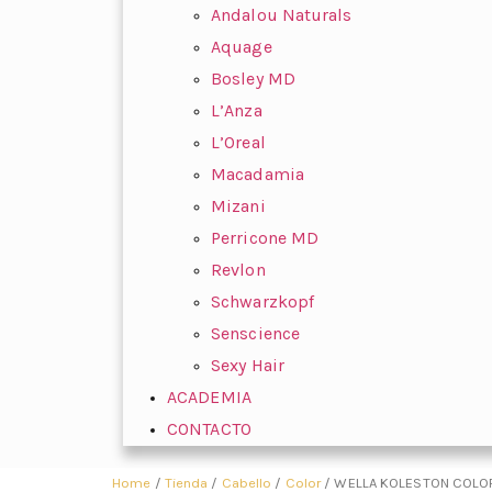
Andalou Naturals
Aquage
Bosley MD
L’Anza
L’Oreal
Macadamia
Mizani
Perricone MD
Revlon
Schwarzkopf
Senscience
Sexy Hair
ACADEMIA
CONTACTO
Home
/
Tienda
/
Cabello
/
Color
/ WELLA KOLESTON COLOR