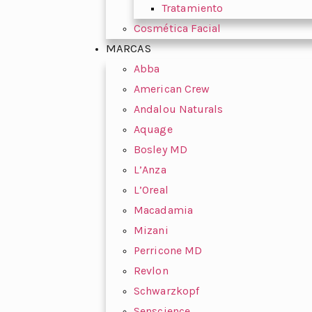
Tratamiento
Cosmética Facial
MARCAS
Abba
American Crew
Andalou Naturals
Aquage
Bosley MD
L’Anza
L’Oreal
Macadamia
Mizani
Perricone MD
Revlon
Schwarzkopf
Senscience