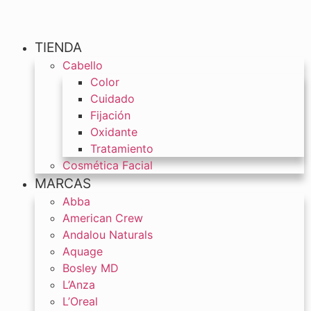
TIENDA
Cabello
Color
Cuidado
Fijación
Oxidante
Tratamiento
Cosmética Facial
MARCAS
Abba
American Crew
Andalou Naturals
Aquage
Bosley MD
L’Anza
L’Oreal