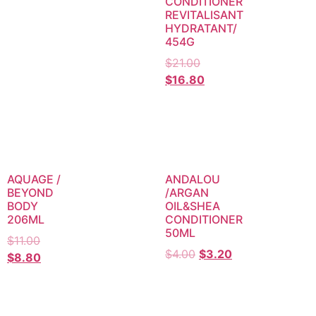
CONDITIONER
REVITALISANT
HYDRATANT/
454G
$
21.00
$
16.80
AQUAGE /
ANDALOU
BEYOND
/ARGAN
BODY
OIL&SHEA
206ML
CONDITIONER
50ML
$
11.00
$
4.00
$
3.20
$
8.80