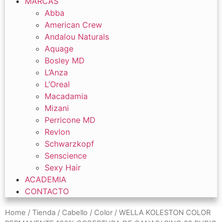
MARCAS
Abba
American Crew
Andalou Naturals
Aquage
Bosley MD
L’Anza
L’Oreal
Macadamia
Mizani
Perricone MD
Revlon
Schwarzkopf
Senscience
Sexy Hair
ACADEMIA
CONTACTO
Home
/
Tienda
/
Cabello
/
Color
/ WELLA KOLESTON COLOR