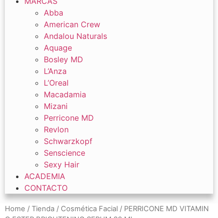
MARCAS
Abba
American Crew
Andalou Naturals
Aquage
Bosley MD
L’Anza
L’Oreal
Macadamia
Mizani
Perricone MD
Revlon
Schwarzkopf
Senscience
Sexy Hair
ACADEMIA
CONTACTO
Home
/
Tienda
/
Cosmética Facial
/ PERRICONE MD VITAMIN