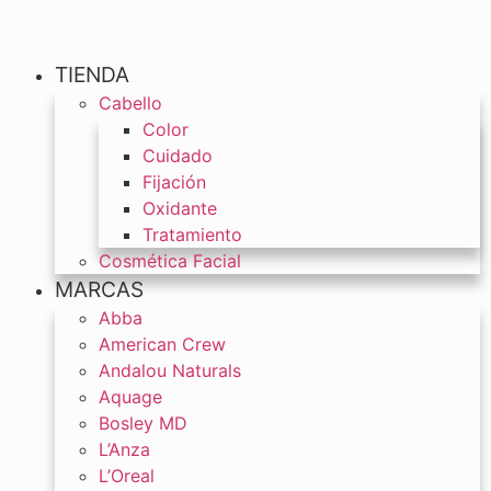
TIENDA
Cabello
Color
Cuidado
Fijación
Oxidante
Tratamiento
Cosmética Facial
MARCAS
Abba
American Crew
Andalou Naturals
Aquage
Bosley MD
L’Anza
L’Oreal