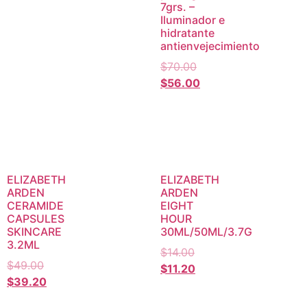
7grs. –
Iluminador e
hidratante
antienvejecimiento
$
70.00
$
56.00
ELIZABETH
ELIZABETH
ARDEN
ARDEN
CERAMIDE
EIGHT
CAPSULES
HOUR
SKINCARE
30ML/50ML/3.7G
3.2ML
$
14.00
$
49.00
$
11.20
$
39.20